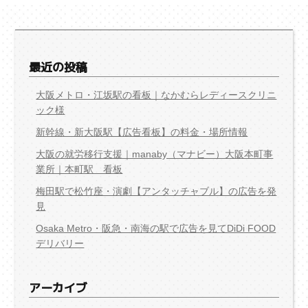
最近の投稿
大阪メトロ・江坂駅の看板｜なかむらレディースクリニ
ック様
新幹線・新大阪駅【広告看板】の料金・場所情報
大阪の就労移行支援｜manaby（マナビー）大阪本町事
業所｜本町駅 看板
梅田駅で松竹座・演劇【アンタッチャブル】の広告を発
見
Osaka Metro・阪急・南海の駅で広告を見てDiDi FOOD
デリバリー
アーカイブ