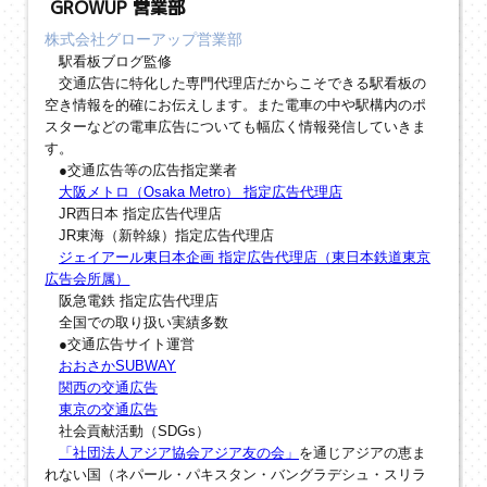
GROWUP 営業部
株式会社グローアップ営業部
駅看板ブログ監修
交通広告に特化した専門代理店だからこそできる駅看板の
空き情報を的確にお伝えします。また電車の中や駅構内のポ
スターなどの電車広告についても幅広く情報発信していきま
す。
●交通広告等の広告指定業者
大阪メトロ（Osaka Metro） 指定広告代理店
JR西日本 指定広告代理店
JR東海（新幹線）指定広告代理店
ジェイアール東日本企画 指定広告代理店（東日本鉄道東京
広告会所属）
阪急電鉄 指定広告代理店
全国での取り扱い実績多数
●交通広告サイト運営
おおさかSUBWAY
関西の交通広告
東京の交通広告
社会貢献活動（SDGs）
「社団法人アジア協会アジア友の会」
を通じアジアの恵ま
れない国（ネパール・パキスタン・バングラデシュ・スリラ