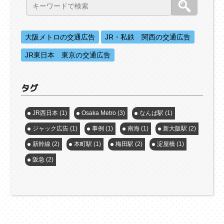
大阪メトロの交通広告
JR・私鉄 関西の交通広告
JR東日本 東京の交通広告
タグ
JR西日本
(1)
Osaka Metro
(3)
なんば駅
(1)
ジャック広告
(1)
事例
(1)
南海
(1)
新大阪駅
(2)
新幹線
(2)
本町駅
(1)
梅田駅
(2)
淀屋橋
(1)
阪急
(2)