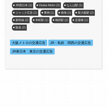
JR西日本
(1)
Osaka Metro
(3)
なんば駅
(1)
ジャック広告
(1)
事例
(1)
南海
(1)
新大阪駅
(2)
新幹線
(2)
本町駅
(1)
梅田駅
(2)
淀屋橋
(1)
阪急
(2)
大阪メトロの交通広告
JR・私鉄 関西の交通広告
JR東日本 東京の交通広告