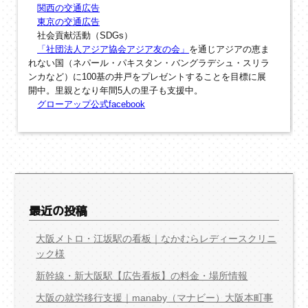
関西の交通広告
東京の交通広告
社会貢献活動（SDGs）
「社団法人アジア協会アジア友の会」
を通じアジアの恵ま
れない国（ネパール・パキスタン・バングラデシュ・スリラ
ンカなど）に100基の井戸をプレゼントすることを目標に展
開中。里親となり年間5人の里子も支援中。
グローアップ公式facebook
最近の投稿
大阪メトロ・江坂駅の看板｜なかむらレディースクリニ
ック様
新幹線・新大阪駅【広告看板】の料金・場所情報
大阪の就労移行支援｜manaby（マナビー）大阪本町事