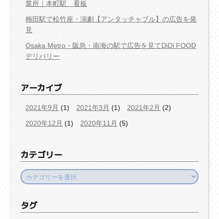
業所｜本町駅 看板
梅田駅で松竹座・演劇【アンタッチャブル】の広告を発
見
Osaka Metro・阪急・南海の駅で広告を見てDiDi FOOD
デリバリー
アーカイブ
2021年9月
(1)
2021年3月
(1)
2021年2月
(2)
2020年12月
(1)
2020年11月
(5)
カテゴリー
カ
テ
ゴ
タグ
リ
ー